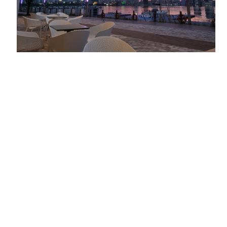
속초마리나 요트투어
마리스텔라 카페
마리스텔라 브루펍
바다별양조장